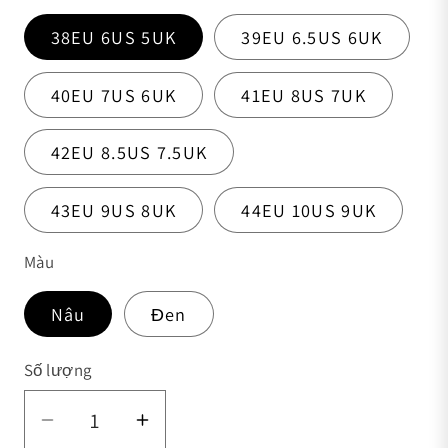
38EU 6US 5UK
39EU 6.5US 6UK
40EU 7US 6UK
41EU 8US 7UK
42EU 8.5US 7.5UK
43EU 9US 8UK
44EU 10US 9UK
Màu
Nâu
Đen
Số lượng
Số lượng
Giảm số lượng của Giày Dép Nam Da 
Tăng số lượng của Giày Dép