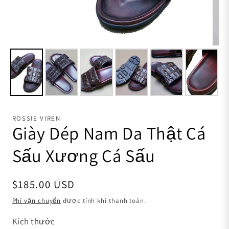
ROSSIE VIREN
Giày Dép Nam Da Thật Cá
Sấu Xương Cá Sấu
Giá thông thường
$185.00 USD
Phí vận chuyển
được tính khi thanh toán.
Kích thước