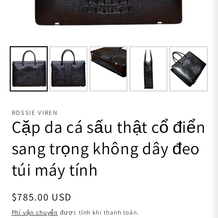
ROSSIE VIREN
Cặp da cá sấu thật cổ điển
sang trọng không dây đeo
túi máy tính
Giá thông thường
$785.00 USD
Phí vận chuyển
được tính khi thanh toán.